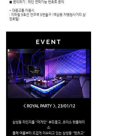
■ 문의하기 : 하단 연락가능 번호로 문의
* 대중교통 이용시
: 지하철 9호선 언주역 8번출구 (역삼동 차병원사거리 삼
정호텔)
EVENT
< ROYAL PARTY >, 23/01/12
삼성동 라인지룸 "어게인" 뷰도좋고, 초이스 핫플레이
스
올해 여름부터 뜨겁게 이슈되고 있는 삼성동 "렛츠고"