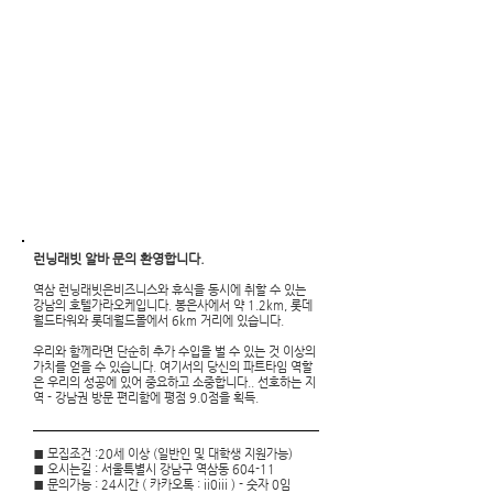
CONTACT 문의
​빠르고 친절한 상담
런
닝래빗
알바 문의 환영합니다.
역삼
런닝래빗은비즈니스와 휴식을 동시에 취할 수 있는
강남의 호텔가라오케입니다. 봉은사에서 약 1.2km, 롯데
월드타워와 롯데월드몰에서 6km 거리에 있습니다.
우리와 함께라면 단순히 추가 수입을 벌 수 있는 것 이상의
가치를 얻을 수 있습니다. 여기서의 당신의 파트타임 역할
은 우리의 성공에 있어 중요하고 소중합니다.​. 선호하는 지
역 - 강남권 방문 편리함에 평점 9.0점을 획득.
■ 모집조건 :20세 이상 (일반인 및 대학생 지원가능)
■ 오시는길 : 서울특별시 강남구 역삼동 604-11
■ 문의가능 : 24시간 ( 카카오톡 : ii0iii ) - 숫자 0임