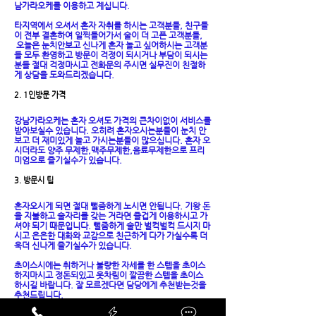
남가라오케를 이용하고 계십니다.
타지역에서 오셔서 혼자 자취를 하시는 고객분들, 친구들
이 전부 결혼하여 일찍들어가서 술이 더 고픈 고객분들,
오늘은 눈치안보고 신나게 혼자 놀고 싶어하시는 고객분
들 모두 환영하고 방문이 걱정이 되시거나 부담이 되시는
분들 절대 걱정마시고 전화문의 주시면 실무진이 친절하
게 상담을 도와드리겠습니다.
2. 1인방문 가격
강남가라오케는 혼자 오셔도 가격의 큰차이없이 서비스를
받아보실수 있습니다. 오히려 혼자오시는분들이 눈치 안
보고 더 재미있게 놀고 가시는분들이 많으십니다. 혼자 오
시더라도 양주 무제한,맥주무제한,음료무제한으로 프리
미엄으로 즐기실수가 있습니다.
3. 방문시 팁
혼자오시게 되면 절대 뻘줌하게 노시면 안됩니다. 기왕 돈
을 지불하고 술자리를 갖는 거라면 즐겁게 이용하시고 가
셔야 되기 때문입니다. 뻘줌하게 술만 벌컥벌컥 드시지 마
시고 은은한 대화와 교감으로 친근하게 다가 가실수록 더
욱더 신나게 즐기실수가 있습니다.
초이스시에는 취하거나 불량한 자세를 한 스텝을 초이스
하지마시고 정돈되있고 옷차림이 깔끔한 스텝을 초이스
하시길 바랍니다. 잘 모르겠다면 담당에게 추천받는것을
추천드립니다.