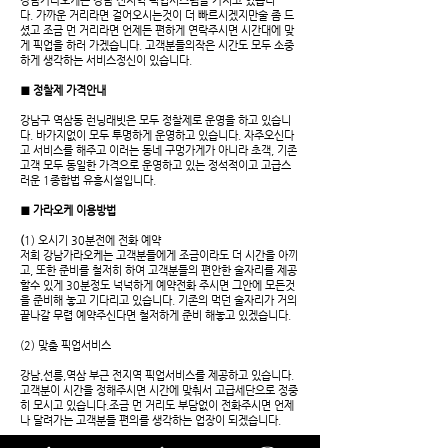
강남가라오케는 강남 전지역 픽업시스템을 가지고 있습니
다.
가까운 거리라면 걸어오시는것이 더 빠르시겠지만술 좀 드
셨고 조금 먼 거리라면 언제든 편하게 연락주시면 시간대에 맞
게 픽업을 하러 가겠습니다. 고객분들의작은 시간도 모두 소중
하게 생각하는 서비스정신이 있습니다.
■ 정찰제 가격안내
강남구 역삼동 런닝래빗은 모두 정찰제로 운영을 하고 있습니
다.
바가지없이 모두 투명하게 운영하고 있습니다. 자주오신다
고 서비스를 해주고 이러는 동네 구멍가게가 아니라 초객, 기존
고객 모두 동일한 가격으로 운영하고 있는 정석적이고 고급스
러운 1종합법 유흥시설입니다.
■ 가라오케 이용방법
(
1) 오시기 30분전에 전화 예약
저희 강남가라오케는 고객분들에게 조금이라도 더 시간을 아끼
고, 또한 준비를 철저히 하여 고객분들의 편안한 술자리를 제공
할수 있게 30분정도 넉넉하게 예약전화 주시면 그안에 모든것
을 준비해 놓고 기다리고 있습니다.
기존의 먹던 술자리가 거의
끝나갈 무렵 예약주신다면 철저하게 준비 해놓고 있겠습니다.
(2) 맞춤 픽업서비스
강남,선릉,역삼 부근 전지역 픽업서비스를 제공하고 있습니다.
고객분이 시간을 정해주시면 시간에 맞춰서 고급세단으로 정중
히 모시고 있습니다.
조금 먼 거리도 부담없이 전화주시면 언제
나 달려가는 고객분들 편의를 생각하는 업장이 되겠습니다.