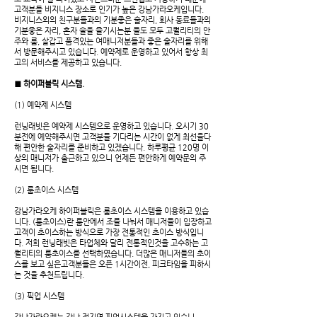
고객분들 비지니스 장소로 인기가 높은 강남가라오케입니다. ​
비지니스외의 친구분들과의 기분좋은 술자리, 회사 동료들과의
기분좋은 자리, 혼자 술을 즐기시는분 들도 모두 고퀄리티의 안
주와 룸, 살갑고 품격있는 여매니저분들과 좋은 술자리를 위해
서 방문해주시고 있습니다. 예약제로 운영하고 있어서 항상 최
고의 서비스를 제공하고 있습니다.
■ 하이퍼블릭
시스템.
(1) 예약제 시스템
런닝래빗은 예약제 시스템으로 운영하고 있습니다.
오시기 30
분전에 예약해주시면 고객분들 기다리는 시간이 없게 최선을다
해 편안한 술자리를 준비하고 있겠습니다. 하루평균 120명 이
상의 매니저가 출근하고 있으니 언제든 편안하게 예약문의 주
시면 됩니다.
(2) 룸초이스 시스템
강남가라오케 하이퍼블릭은 룸초이스 시스템을 이용하고 있습
니다.
(룸초이스)란 룸안에서 조를 나눠서 매니저들이 입장하고
고객이 초이스하는 방식으로 가장 전통적인 초이스 방식입니
다. 저희 런닝래빗은 타업체와 달리 전통적인것을 고수하는 고
퀄리티의 룸초이스를 선택하였습니다. 더많은 매니저들의 초이
스를 보고 싶은고객분들은 오픈 1시간이전, 피크타임을 피하시
는 것을 추천드립니다.
(3) 픽업 시스템