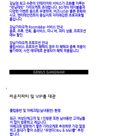
강남권 최고 수준의 인테리어와 서비스가 조화를 이루는
"런닝래빗" 가라오케로 초대합니다. 60개의 테이블룸과
다양한 이벤트 등으로 유명하며, 비즈니스는 물론 문화와
사교, 엔터테인먼트의 중심지로 자리매김한 초호과호텔
룸입니다.
강남가라오케 Room&Bar 서비스 안내
음료, 주류, 연회, 룸서비스, 미니 바, 파티 상품, 프로모션
메뉴 할인.
강남가라오케
프로모션 안내
클럽서비스 프로모션 혜택의 경우 타 혜택과 중복 적용이
불가하며, 사전 예약제로 운영되어 혜택 적용됩니다.
GENIUS GANGNAM
​라운지파티 및 VIP룸 대관
클럽동반 및 아베크팀(남녀동반) 환영
최근, 여성단체고객 및 1인방문 또한 남녀동반 고객님들
이 많이 방문하고 계십니다.
아베크로 방문하기 좋은 가라오케로 추천하면 가장 깔끔
하고 응대가 좋아 소문난 "유앤미(You & Me)를" 추천
합니다.