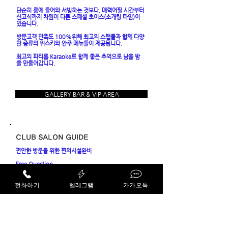
단순히 룸에 들어와 서빙하는 것보다, 매력어필 시간부터
신고식까지 차원이 다른 스페셜 초이스(소개팅 타임)이
있습니다.
방문고객 만족도 100%위해 최고의 스탭들과 함께 다양
한 종류의 위스키와 안주 메뉴들이 제공됩니다.
​최고의 파티룸 Karaoke로 함께 좋은 추억으로 남을 밤
을 만들어갑니다.
GALLERY BAR & VIP AREA
CLUB SALON GUIDE
편안한 방문을 위한 편의시설완비
Free Question
시간 제약 No! 주변 눈치 No! 자유롭게 부담없이 예약,
문의 가능합니다. 비교적 소규모의 파티에도 이용할 수
있으니 가벼운 마음으로 연락주세요.
전화하기
텔레그램
카카오톡
Special Security
예약, 문의 시 각시스템 별로 친절하게 안내해드리고 있
습니다. 4가지 업장이 다르니 확인필수!
24/7 Booking Support